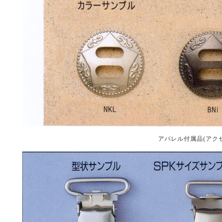
アパレル付属品(アク